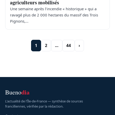
agriculteurs mobilisés
Une semaine après l’incendie « historique » qui a
ravagé plus de 2 000 hectares du massif des Trois
Pignons,…
1
2
…
44
›
dia
Bueno
L'actualité de l'Île-de-France — synthèse de sources
francilliennes, vérifiée par la rédaction.