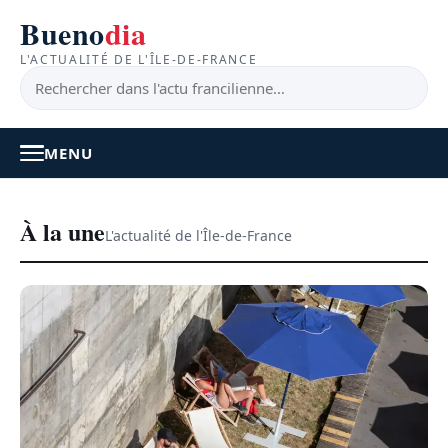
Bueno
dia
L'ACTUALITÉ DE L'ÎLE-DE-FRANCE
MENU
À LA UNE
À la une
L'actualité de l'Île-de-France
ACTUALITÉ
BONS PLANS
FEEL GOOD
FAITS DIVERS