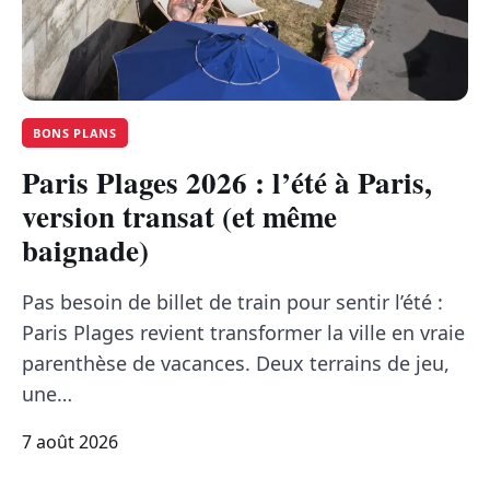
TRANSPORTS
ÉCONOMIE
BONS PLANS
POLITIQUE
Paris Plages 2026 : l’été à Paris,
version transat (et même
SPORT
baignade)
CULTURE
Pas besoin de billet de train pour sentir l’été :
Paris Plages revient transformer la ville en vraie
SCIENCES & TECH
parenthèse de vacances. Deux terrains de jeu,
une…
7 août 2026