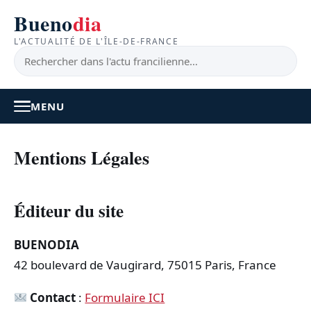
Bueno
dia
L'ACTUALITÉ DE L'ÎLE-DE-FRANCE
MENU
À LA UNE
Mentions Légales
ACTUALITÉ
Éditeur du site
BONS PLANS
BUENODIA
FEEL GOOD
42 boulevard de Vaugirard, 75015 Paris, France
FAITS DIVERS
Contact
:
Formulaire ICI