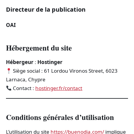
Directeur de la publication
TRANSPORTS
OAI
ÉCONOMIE
POLITIQUE
Hébergement du site
SPORT
Hébergeur
:
Hostinger
Siège social : 61 Lordou Vironos Street, 6023
CULTURE
Larnaca, Chypre
Contact :
hostinger.fr/contact
SCIENCES & TECH
Conditions générales d’utilisation
L’utilisation du site
https://buenodia.com/
implique