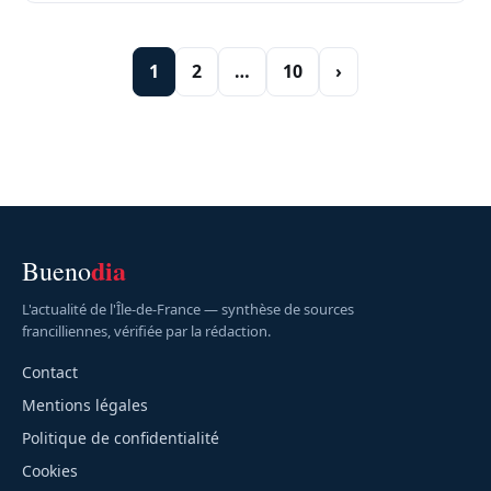
1
2
…
10
›
dia
Bueno
L'actualité de l'Île-de-France — synthèse de sources
francilliennes, vérifiée par la rédaction.
Contact
Mentions légales
Politique de confidentialité
Cookies