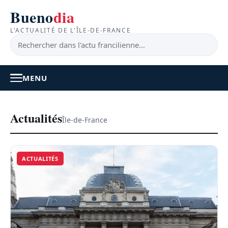
Bueno
dia
L'ACTUALITÉ DE L'ÎLE-DE-FRANCE
MENU
À LA UNE
Actualités
Île-de-France
ACTUALITÉ
ACTUALITÉS
BONS PLANS
FEEL GOOD
FAITS DIVERS