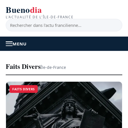
Bueno
dia
L'ACTUALITÉ DE L'ÎLE-DE-FRANCE
MENU
À LA UNE
Faits Divers
Île-de-France
ACTUALITÉ
FAITS DIVERS
BONS PLANS
FEEL GOOD
FAITS DIVERS