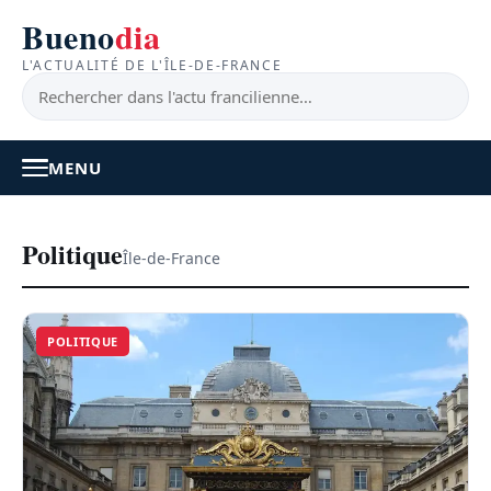
Bueno
dia
L'ACTUALITÉ DE L'ÎLE-DE-FRANCE
MENU
À LA UNE
Politique
Île-de-France
ACTUALITÉ
POLITIQUE
BONS PLANS
FEEL GOOD
FAITS DIVERS