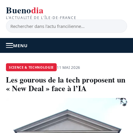
Bueno
dia
L'ACTUALITÉ DE L'ÎLE-DE-FRANCE
MENU
À LA UNE
11 MAI 2026
SCIENCE & TECHNOLOGIE
Les gourous de la tech proposent un
ACTUALITÉ
« New Deal » face à l’IA
BONS PLANS
FEEL GOOD
FAITS DIVERS