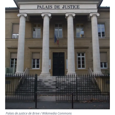
TRANSPORTS
ÉCONOMIE
POLITIQUE
SPORT
CULTURE
SCIENCES & TECH
Palais de justice de Brive / Wikimedia Commons