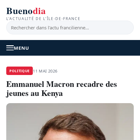
Bueno
dia
L'ACTUALITÉ DE L'ÎLE-DE-FRANCE
MENU
À LA UNE
11 MAI 2026
POLITIQUE
Emmanuel Macron recadre des
ACTUALITÉ
jeunes au Kenya
BONS PLANS
FEEL GOOD
FAITS DIVERS