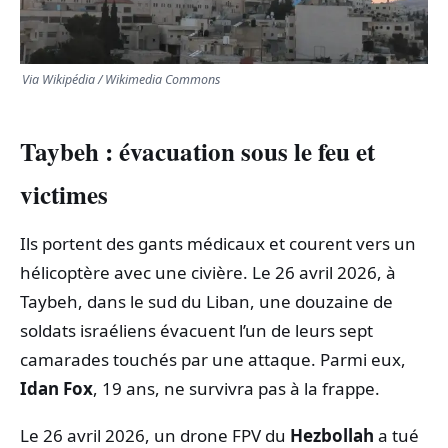
TRANSPORTS
Via Wikipédia / Wikimedia Commons
ÉCONOMIE
POLITIQUE
Taybeh : évacuation sous le feu et
victimes
SPORT
Ils portent des gants médicaux et courent vers un
CULTURE
hélicoptère avec une civière. Le 26 avril 2026, à
Taybeh, dans le sud du Liban, une douzaine de
SCIENCES & TECH
soldats israéliens évacuent l’un de leurs sept
camarades touchés par une attaque. Parmi eux,
Idan Fox
, 19 ans, ne survivra pas à la frappe.
Le 26 avril 2026, un drone FPV du
Hezbollah
a tué