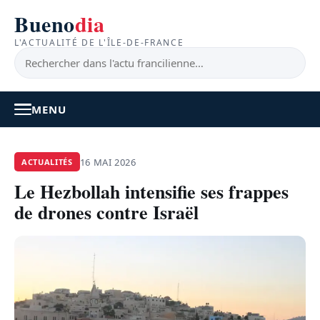
Bueno
dia
L'ACTUALITÉ DE L'ÎLE-DE-FRANCE
MENU
À LA UNE
16 MAI 2026
ACTUALITÉS
Le Hezbollah intensifie ses frappes
ACTUALITÉ
de drones contre Israël
BONS PLANS
FEEL GOOD
FAITS DIVERS