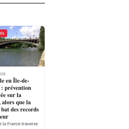
TÉS
026
e en Île-de-
 : prévention
ée sur la
 alors que la
 bat des records
leur
e la France traverse