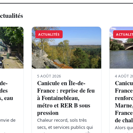
ctualités
ACTUALITÉS
ACTUALI
5 AOÛT 2026
4 AOÛT 2
-de-
Canicule en Île-de-
Canicul
des
France : reprise de feu
France
s, eau
à Fontainebleau,
renforc
métro et RER B sous
Marne,
pression
France
de cha
envie de
Chaleur record, sols très
secs, et services publics qui
Alors qu