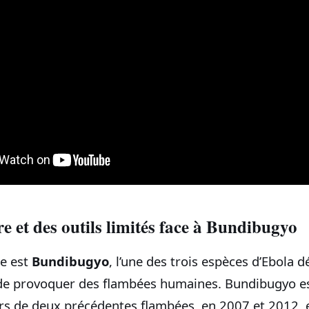
e et des outils limités face à Bundibugyo
se est
Bundibugyo
, l’une des trois espèces d’Ebola d
 provoquer des flambées humaines. Bundibugyo est r
rs de deux précédentes flambées, en 2007 et 2012, e