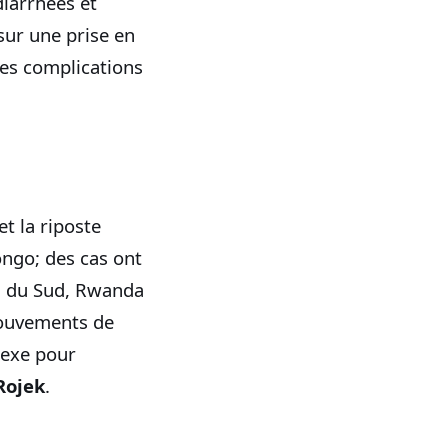
diarrhées et
sur une prise en
des complications
et la riposte
ongo; des cas ont
n du Sud, Rwanda
mouvements de
lexe pour
Rojek
.