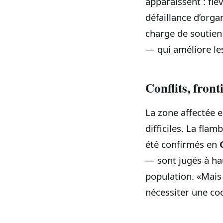
apparaissent : fiè
défaillance d’org
charge de soutien
— qui améliore les
Conflits, front
La zone affectée es
difficiles. La fla
été confirmés en
— sont jugés à ha
population. «Mais
nécessiter une co