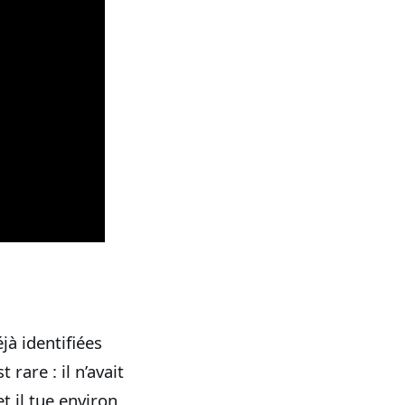
éjà identifiées
are : il n’avait
t il tue environ