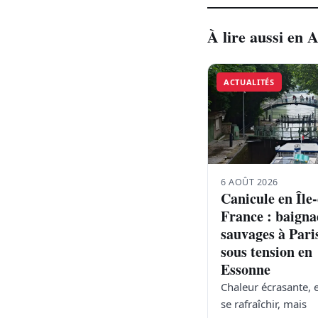
À lire aussi en A
ACTUALITÉS
6 AOÛT 2026
Canicule en Île
France : baigna
sauvages à Pari
sous tension en
Essonne
Chaleur écrasante, 
se rafraîchir, mais