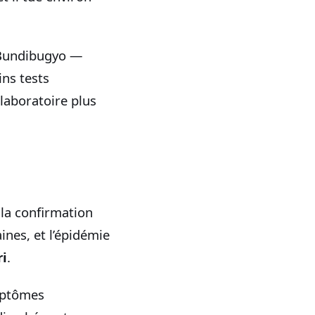
r Bundibugyo —
ns tests
laboratoire plus
la confirmation
ines, et l’épidémie
ri
.
ymptômes