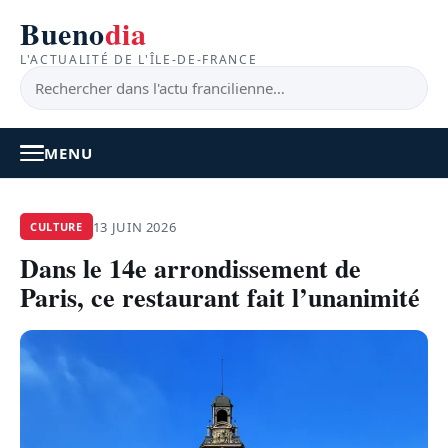
Bueno
dia
L'ACTUALITÉ DE L'ÎLE-DE-FRANCE
MENU
À LA UNE
13 JUIN 2026
CULTURE
Dans le 14e arrondissement de
ACTUALITÉ
Paris, ce restaurant fait l’unanimité
BONS PLANS
FEEL GOOD
FAITS DIVERS