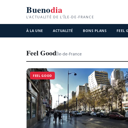
Bueno
dia
L'ACTUALITÉ DE L'ÎLE-DE-FRANCE
À LA UNE
ACTUALITÉ
BONS PLANS
FEEL
Feel Good
Île-de-France
FEEL GOOD