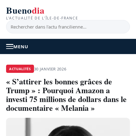
Bueno
dia
L'ACTUALITÉ DE L'ÎLE-DE-FRANCE
MENU
À LA UNE
30 JANVIER 2026
ACTUALITÉS
« S’attirer les bonnes grâces de
ACTUALITÉ
Trump » : Pourquoi Amazon a
BONS PLANS
investi 75 millions de dollars dans le
documentaire « Melania »
FEEL GOOD
FAITS DIVERS