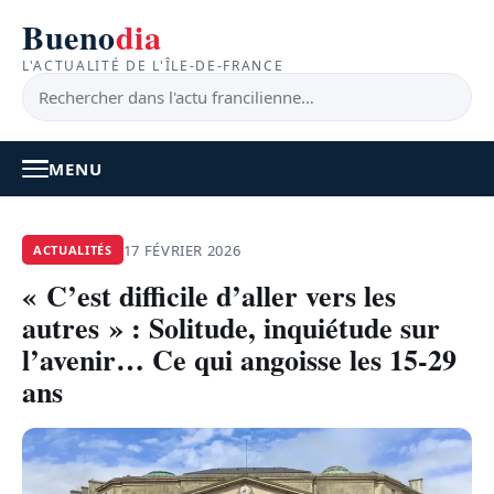
Bueno
dia
L'ACTUALITÉ DE L'ÎLE-DE-FRANCE
MENU
À LA UNE
17 FÉVRIER 2026
ACTUALITÉS
« C’est difficile d’aller vers les
ACTUALITÉ
autres » : Solitude, inquiétude sur
BONS PLANS
l’avenir… Ce qui angoisse les 15-29
ans
FEEL GOOD
FAITS DIVERS