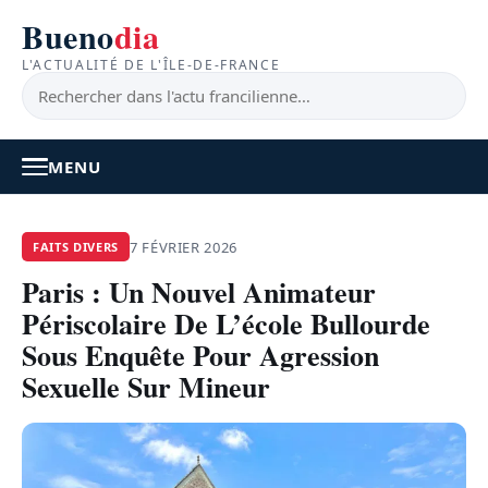
Bueno
dia
L'ACTUALITÉ DE L'ÎLE-DE-FRANCE
MENU
À LA UNE
7 FÉVRIER 2026
FAITS DIVERS
Paris : Un Nouvel Animateur
ACTUALITÉ
Périscolaire De L’école Bullourde
BONS PLANS
Sous Enquête Pour Agression
Sexuelle Sur Mineur
FEEL GOOD
FAITS DIVERS