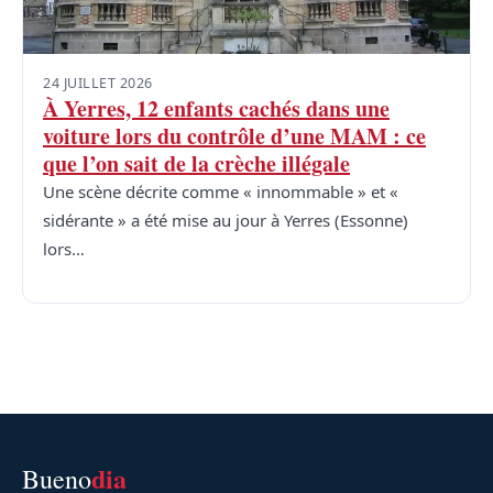
24 JUILLET 2026
À Yerres, 12 enfants cachés dans une
voiture lors du contrôle d’une MAM : ce
que l’on sait de la crèche illégale
Une scène décrite comme « innommable » et «
sidérante » a été mise au jour à Yerres (Essonne)
lors…
dia
Bueno