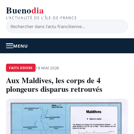
Bueno
dia
L'ACTUALITÉ DE L'ÎLE-DE-FRANCE
MENU
À LA UNE
18 MAI 2026
FAITS DIVERS
Aux Maldives, les corps de 4
ACTUALITÉ
plongeurs disparus retrouvés
BONS PLANS
FEEL GOOD
FAITS DIVERS