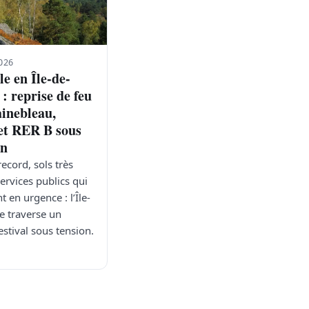
026
e en Île-de-
: reprise de feu
ainebleau,
et RER B sous
on
ecord, sols très
services publics qui
t en urgence : l’Île-
e traverse un
estival sous tension.