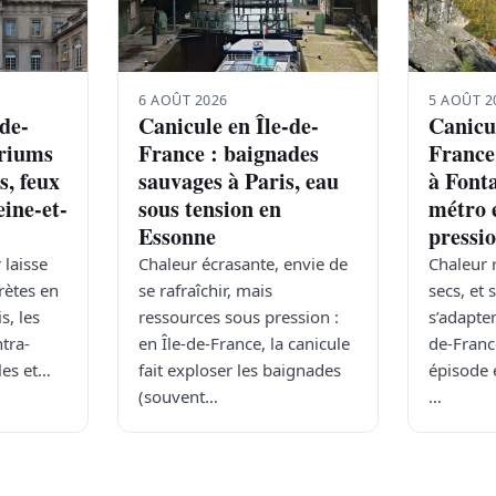
6 AOÛT 2026
5 AOÛT 2
-de-
Canicule en Île-de-
Canicul
ariums
France : baignades
France 
s, feux
sauvages à Paris, eau
à Font
ine-et-
sous tension en
métro 
Essonne
pressi
 laisse
Chaleur écrasante, envie de
Chaleur r
rètes en
se rafraîchir, mais
secs, et 
s, les
ressources sous pression :
s’adapten
tra-
en Île-de-France, la canicule
de-Franc
les et…
fait exploser les baignades
épisode 
(souvent…
…