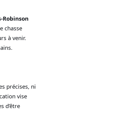
is‑Robinson
de chasse
s à venir.
ains.
es précises, ni
cation vise
s d’être