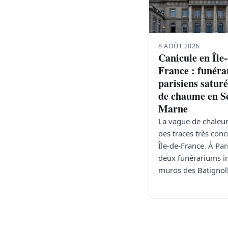
8 AOÛT 2026
Canicule en Île
France : funér
parisiens saturé
de chaume en Se
Marne
La vague de chaleur
des traces très conc
Île-de-France. À Pari
deux funérariums in
muros des Batignol