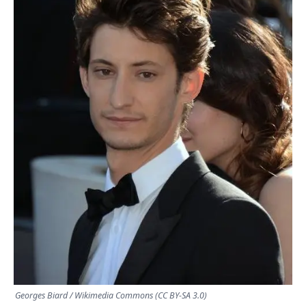
TRANSPORTS
ÉCONOMIE
POLITIQUE
SPORT
CULTURE
SCIENCES & TECH
Georges Biard / Wikimedia Commons (CC BY-SA 3.0)