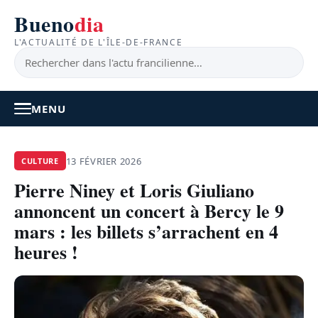
Bueno
dia
L'ACTUALITÉ DE L'ÎLE-DE-FRANCE
MENU
À LA UNE
13 FÉVRIER 2026
CULTURE
Pierre Niney et Loris Giuliano
ACTUALITÉ
annoncent un concert à Bercy le 9
BONS PLANS
mars : les billets s’arrachent en 4
heures !
FEEL GOOD
FAITS DIVERS