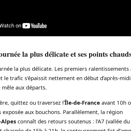
ournée la plus délicate et ses points chaud
urnée la plus délicate. Les premiers ralentissements
et le trafic s’épaissit nettement en début d’après‑mid
e mêle aux départs.
ère, quittez ou traversez l’
Île‑de‑France
avant 10h ou
ns exposée aux bouchons. Parallèlement, la région
‑Alpes
connaît des retours soutenus : l’A7 (vallée d
t chargée de 15h à 21h, le contournement Est d’ampl