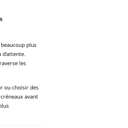
s
re beaucoup plus
 d’attente.
raverse les
ur ou choisir des
s créneaux avant
plus