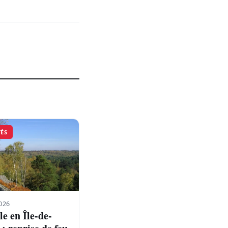
TÉS
026
e en Île-de-