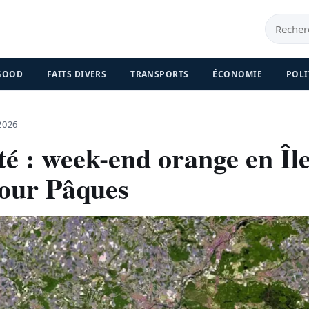
 GOOD
FAITS DIVERS
TRANSPORTS
ÉCONOMIE
POLI
2026
é : week-end orange en Île
our Pâques