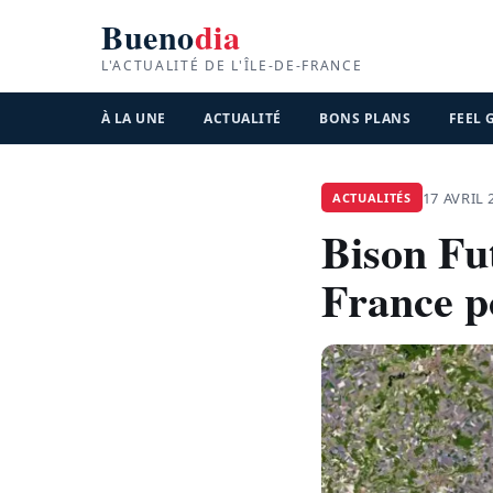
Bueno
dia
L'ACTUALITÉ DE L'ÎLE-DE-FRANCE
À LA UNE
ACTUALITÉ
BONS PLANS
FEEL
17 AVRIL 
ACTUALITÉS
Bison Fut
France p