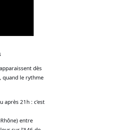
s
 apparaissent dès
i, quand le rythme
 après 21h : c’est
u Rhône) entre
eur sur l’A46 de