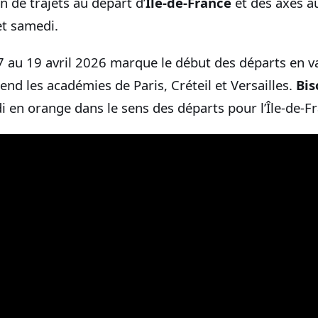
n de trajets au départ d’
Île‑de‑France
et des axes a
et samedi.
 au 19 avril 2026 marque le début des départs en v
nd les académies de Paris, Créteil et Versailles.
Bis
 en orange dans le sens des départs pour l’Île‑de‑F