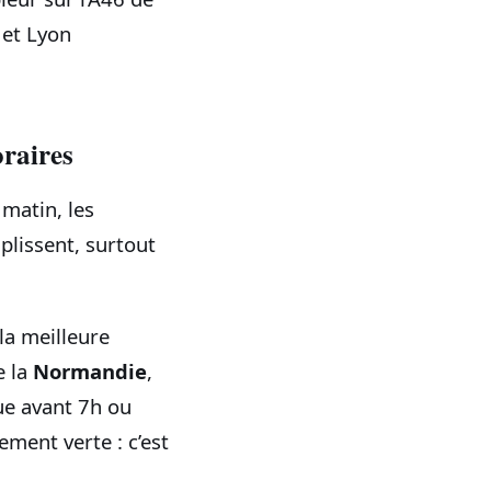
 et Lyon
oraires
 matin, les
lissent, surtout
la meilleure
e la
Normandie
,
ue avant 7h ou
ement verte : c’est