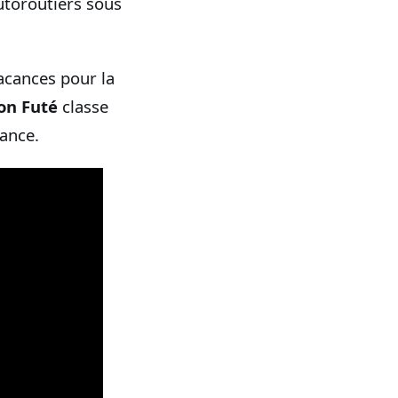
utoroutiers sous
acances pour la
on Futé
classe
rance.