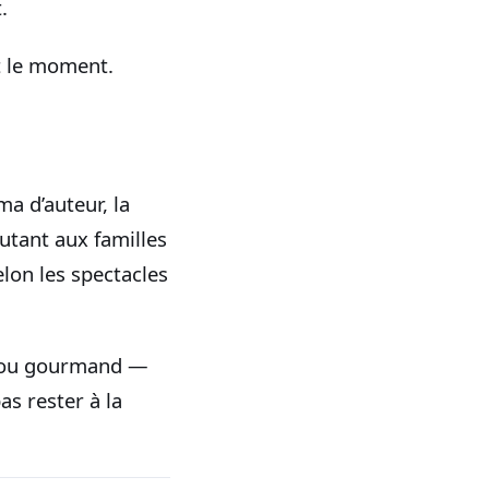
.
st le moment.
a d’auteur, la
utant aux familles
elon les spectacles
if ou gourmand —
s rester à la