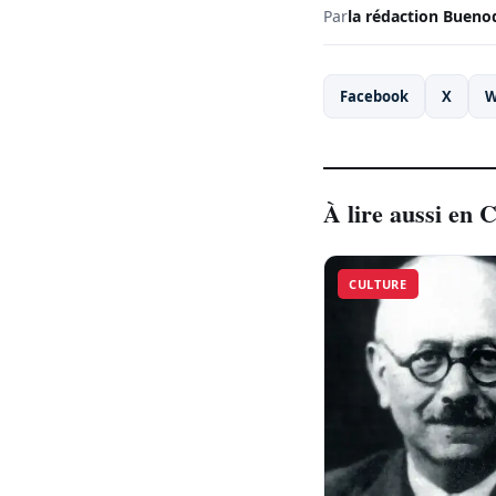
Par
la rédaction Bueno
Facebook
X
W
À lire aussi en 
CULTURE