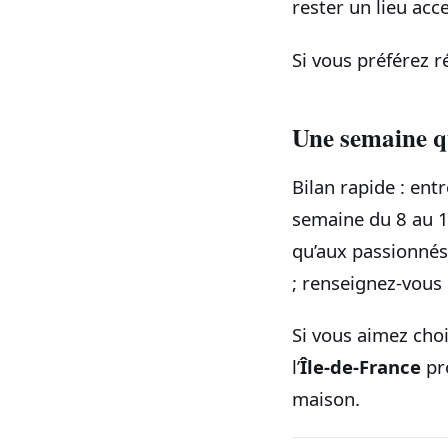
rester un lieu acc
Si vous préférez r
Une semaine qu
Bilan rapide : ent
semaine du 8 au 1
qu’aux passionnés.
; renseignez-vous 
Si vous aimez cho
l’
Île-de-France
pro
maison.