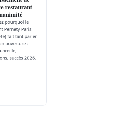
ce restaurant
unanimité
z pourquoi le
nt Pernety Paris
e) fait tant parler
on ouverture :
-oreille,
ions, succès 2026.