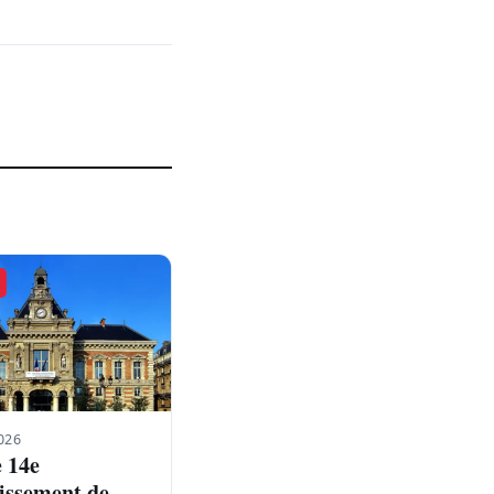
026
e 14e
issement de