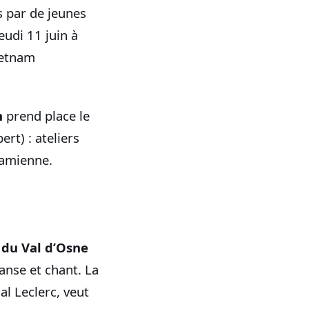
 par de jeunes
eudi 11 juin à
ietnam
m
prend place le
rt) : ateliers
namienne.
 du Val d’Osne
anse et chant. La
al Leclerc, veut