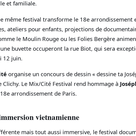
e et familiale.
 le même festival transforme le 18e arrondissement 
les, ateliers pour enfants, projections de documentair
omme le Moulin Rouge ou les Folies Bergère animent
 une buvette occuperont la rue Biot, qui sera excep
 12 juin.
ité
organise un concours de dessin « dessine ta Josép
de Clichy. Le Mix/Cité Festival rend hommage à
Josép
e 18e arrondissement de Paris.
t immersion vietnamienne
fférente mais tout aussi immersive, le festival docu