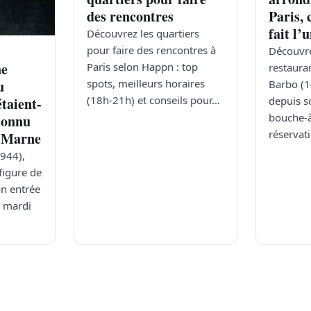
des rencontres
Paris, 
fait l’
Découvrez les quartiers
pour faire des rencontres à
Découvre
ne
Paris selon Happn : top
restaura
spots, meilleurs horaires
u
Barbo (14
(18h-21h) et conseils pour…
depuis s
étaient-
bouche-à
éconnu
réservat
t-Marne
944),
figure de
on entrée
s mardi