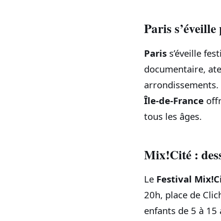
Paris s’éveill
Paris
s’éveille fes
documentaire, ate
arrondissements. S
Île-de-France
off
tous les âges.
Mix!Cité : des
Le
Festival Mix!C
20h, place de Clich
enfants de 5 à 15 