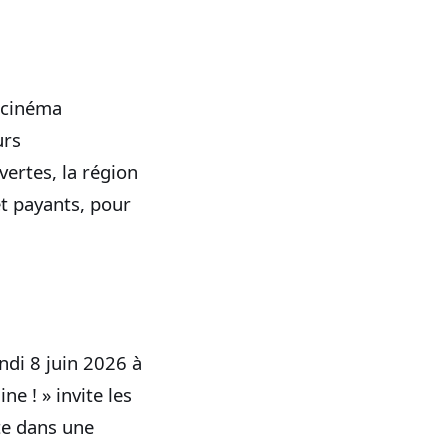
, cinéma
urs
ertes, la région
t payants, pour
undi 8 juin 2026 à
ne ! » invite les
ste dans une