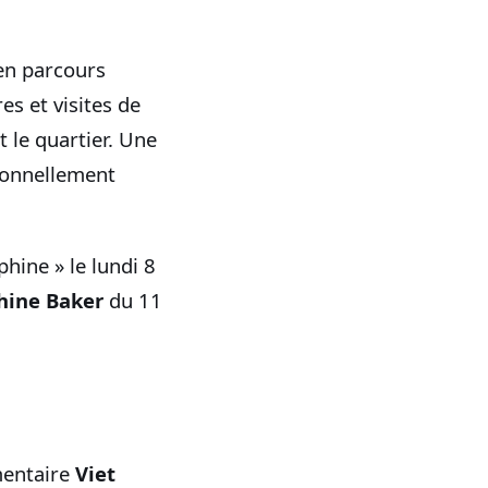
en parcours
es et visites de
 le quartier. Une
tionnellement
hine » le lundi 8
hine Baker
du 11
mentaire
Viet