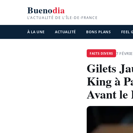
Bueno
dia
L'ACTUALITÉ DE L'ÎLE-DE-FRANCE
À LA UNE
ACTUALITÉ
BONS PLANS
FEEL
7 FÉVRIE
FAITS DIVERS
Gilets J
King à P
Avant le