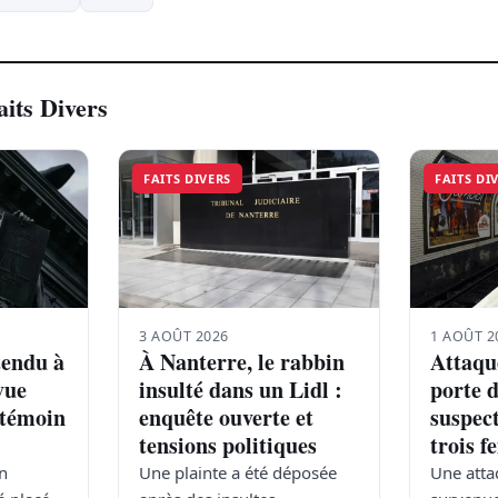
aits Divers
FAITS DIVERS
FAITS DI
3 AOÛT 2026
1 AOÛT 2
tendu à
À Nanterre, le rabbin
Attaqu
vue
insulté dans un Lidl :
porte d
 témoin
enquête ouverte et
suspect
tensions politiques
trois 
an
Une plainte a été déposée
Une atta