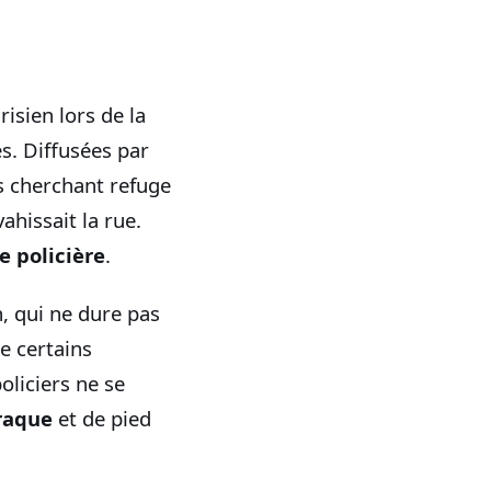
isien lors de la
s. Diffusées par
s cherchant refuge
ahissait la rue.
e policière
.
n, qui ne dure pas
e certains
oliciers ne se
raque
et de pied