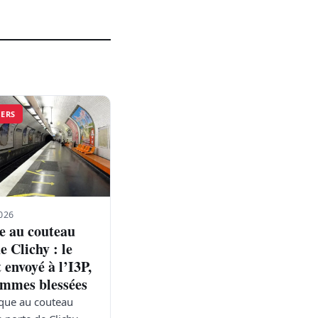
VERS
026
e au couteau
e Clichy : le
 envoyé à l’I3P,
femmes blessées
que au couteau