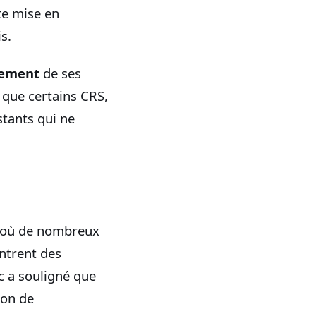
te mise en
s.
sement
de ses
 que certains CRS,
stants qui ne
es, où de nombreux
ntrent des
c a souligné que
ion de