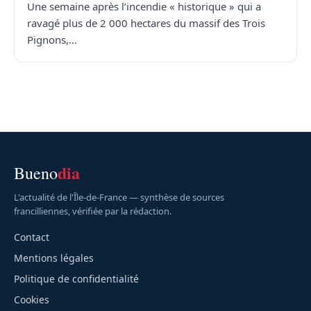
Une semaine après l’incendie « historique » qui a
ravagé plus de 2 000 hectares du massif des Trois
Pignons,…
dia
Bueno
L'actualité de l'Île-de-France — synthèse de sources
francilliennes, vérifiée par la rédaction.
Contact
Mentions légales
Politique de confidentialité
Cookies