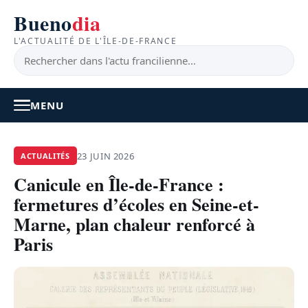
Bueno
dia
L'ACTUALITÉ DE L'ÎLE-DE-FRANCE
MENU
À LA UNE
23 JUIN 2026
ACTUALITÉS
Canicule en Île-de-France :
ACTUALITÉ
fermetures d’écoles en Seine-et-
BONS PLANS
Marne, plan chaleur renforcé à
Paris
FEEL GOOD
FAITS DIVERS