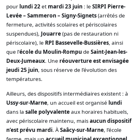
pour
lundi 22
et
mardi 23 juin
: le
SIRPI Pierre-
Levée – Sammeron – Signy-Signets
(arrêtés de
fermeture, activités scolaires et périscolaires
suspendues),
Jouarre
(pas de restauration ni
périscolaire), le
RPI Bassevelle-Bussières
, ainsi
que l’
école du Moulin-Rompu
de
Saint-Jean-les-
Deux-Jumeaux
. Une
réouverture est envisagée
jeudi 25 juin
, sous réserve de l’évolution des
températures.
Ailleurs, des dispositifs intermédiaires existent : à
Ussy-sur-Marne
, un accueil est organisé
lundi
dans la
salle polyvalente
aux horaires habituels,
avec périscolaire maintenu, mais
aucun dispositif
n’est prévu mardi
. À
Saâcy-sur-Marne
, l’école
ferme, mais un
accueil municipal exceptionnel