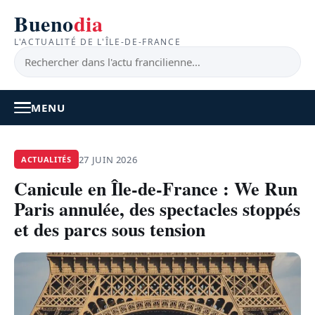
Bueno
dia
L'ACTUALITÉ DE L'ÎLE-DE-FRANCE
MENU
À LA UNE
27 JUIN 2026
ACTUALITÉS
Canicule en Île-de-France : We Run
ACTUALITÉ
Paris annulée, des spectacles stoppés
BONS PLANS
et des parcs sous tension
FEEL GOOD
FAITS DIVERS