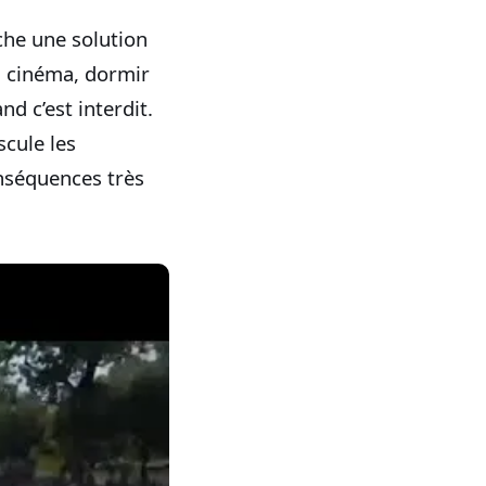
che une solution
u cinéma, dormir
d c’est interdit.
scule les
onséquences très