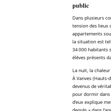
public
Dans plusieurs co
tension des lieux q
appartements sous 
la situation est t
34 000 habitants s
élèves présents da
La nuit, la chaleu
À Vanves (Hauts-d
devenus de vérita
pour dormir dans 
d’eux explique me
degrés » dans l’a