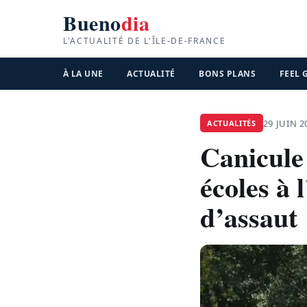
Bueno
dia
L'ACTUALITÉ DE L'ÎLE-DE-FRANCE
À LA UNE
ACTUALITÉ
BONS PLANS
FEEL
29 JUIN 2
ACTUALITÉS
Canicule 
écoles à l
d’assaut