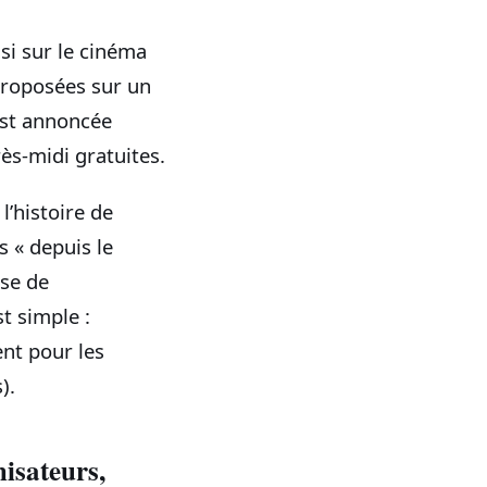
si sur le cinéma
proposées sur un
e est annoncée
ès-midi gratuites.
l’histoire de
s « depuis le
sse de
t simple :
nt pour les
).
misateurs,