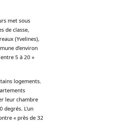
eurs met sous
es de classe,
eaux (Yvelines),
ommune d’environ
 entre 5 à 20 »
ertains logements.
partements
ner leur chambre
0 degrés. L’un
ontre « près de 32