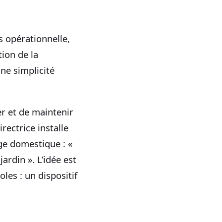
ès opérationnelle,
tion de la
une simplicité
er et de maintenir
rectrice installe
ge domestique : «
ardin ». L’idée est
les : un dispositif