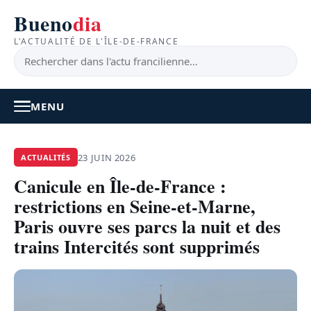
Bueno
dia
L'ACTUALITÉ DE L'ÎLE-DE-FRANCE
MENU
À LA UNE
23 JUIN 2026
ACTUALITÉS
Canicule en Île-de-France :
ACTUALITÉ
restrictions en Seine-et-Marne,
BONS PLANS
Paris ouvre ses parcs la nuit et des
trains Intercités sont supprimés
FEEL GOOD
FAITS DIVERS