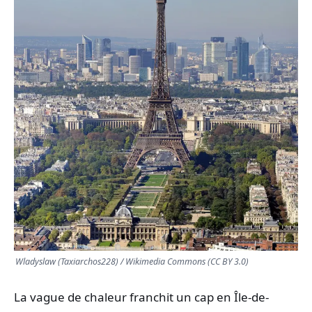
TRANSPORTS
ÉCONOMIE
POLITIQUE
SPORT
CULTURE
SCIENCES & TECH
Wladyslaw (Taxiarchos228) / Wikimedia Commons (CC BY 3.0)
La vague de chaleur franchit un cap en Île-de-