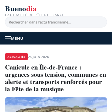
Bueno
dia
L'ACTUALITÉ DE L'ÎLE-DE-FRANCE
MENU
À LA UNE
26 JUIN 2026
ACTUALITÉS
Canicule en Île-de-France :
ACTUALITÉ
urgences sous tension, communes en
BONS PLANS
alerte et transports renforcés pour
la Fête de la musique
FEEL GOOD
FAITS DIVERS