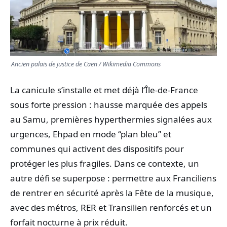
TRANSPORTS
ÉCONOMIE
Ancien palais de justice de Caen / Wikimedia Commons
POLITIQUE
La canicule s’installe et met déjà l’Île-de-France
SPORT
sous forte pression : hausse marquée des appels
au Samu, premières hyperthermies signalées aux
CULTURE
urgences, Ehpad en mode “plan bleu” et
communes qui activent des dispositifs pour
SCIENCES & TECH
protéger les plus fragiles. Dans ce contexte, un
autre défi se superpose : permettre aux Franciliens
de rentrer en sécurité après la Fête de la musique,
avec des métros, RER et Transilien renforcés et un
forfait nocturne à prix réduit.