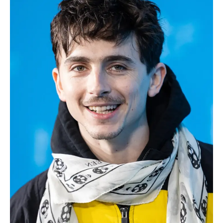
TRANSPORTS
ÉCONOMIE
POLITIQUE
SPORT
CULTURE
SCIENCES & TECH