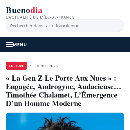
Bueno
dia
L'ACTUALITÉ DE L'ÎLE-DE-FRANCE
MENU
À LA UNE
17 FÉVRIER 2026
CULTURE
« La Gen Z Le Porte Aux Nues » :
ACTUALITÉ
Engagée, Androgyne, Audacieuse…
BONS PLANS
Timothée Chalamet, L’Émergence
D’un Homme Moderne
FEEL GOOD
FAITS DIVERS