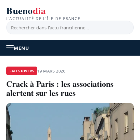
Bueno
dia
L'ACTUALITÉ DE L'ÎLE-DE-FRANCE
MENU
À LA UNE
19 MARS 2026
FAITS DIVERS
Crack à Paris : les associations
ACTUALITÉ
alertent sur les rues
BONS PLANS
FEEL GOOD
FAITS DIVERS