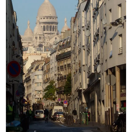
TRANSPORTS
ÉCONOMIE
POLITIQUE
SPORT
CULTURE
SCIENCES & TECH