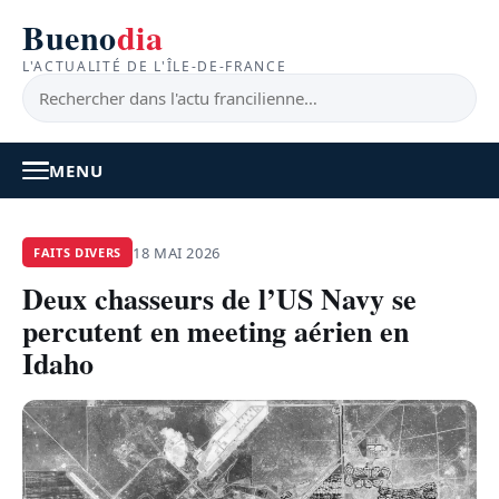
Bueno
dia
L'ACTUALITÉ DE L'ÎLE-DE-FRANCE
MENU
À LA UNE
18 MAI 2026
FAITS DIVERS
Deux chasseurs de l’US Navy se
ACTUALITÉ
percutent en meeting aérien en
BONS PLANS
Idaho
FEEL GOOD
FAITS DIVERS