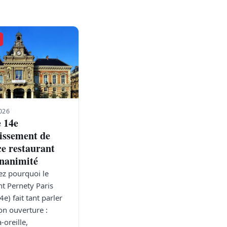
026
e 14e
issement de
ce restaurant
unanimité
z pourquoi le
nt Pernety Paris
e) fait tant parler
on ouverture :
-oreille,