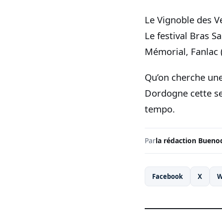
Le Vignoble des V
Le festival Bras S
Mémorial, Fanlac 
Qu’on cherche une
Dordogne cette sem
tempo.
Par
la rédaction Bueno
Facebook
X
W