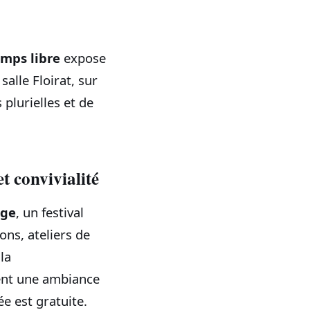
emps libre
expose
, salle Floirat, sur
 plurielles et de
 convivialité
age
, un festival
ons, ateliers de
la
ent une ambiance
ée est gratuite.