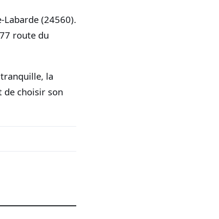
e-Labarde (24560).
877 route du
ranquille, la
t de choisir son