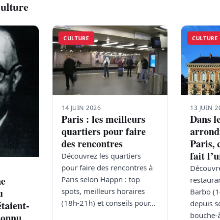
Culture
CULTURE
CULTURE
14 JUIN 2026
13 JUIN 2
Paris : les meilleurs
Dans l
quartiers pour faire
arrond
des rencontres
Paris, 
fait l’
Découvrez les quartiers
pour faire des rencontres à
Découvre
ne
Paris selon Happn : top
restaura
spots, meilleurs horaires
u
Barbo (14
(18h-21h) et conseils pour…
depuis s
étaient-
bouche-à
éconnu