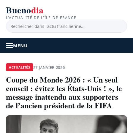
Bueno
dia
L'ACTUALITÉ DE L'ÎLE-DE-FRANCE
MENU
À LA UNE
27 JANVIER 2026
ACTUALITÉS
Coupe du Monde 2026 : « Un seul
ACTUALITÉ
conseil : évitez les États-Unis ! », le
BONS PLANS
message inattendu aux supporters
de l’ancien président de la FIFA
FEEL GOOD
FAITS DIVERS