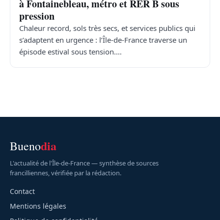
à Fontainebleau, métro et RER B sous
pression
Chaleur record, sols très secs, et services publics qui
s’adaptent en urgence : l’Île-de-France traverse un
épisode estival sous tension.…
dia
Bueno
L'actualité de l'Île-de-France — synthèse de sources
francilliennes, vérifiée par la rédaction.
Contact
Mentions légales