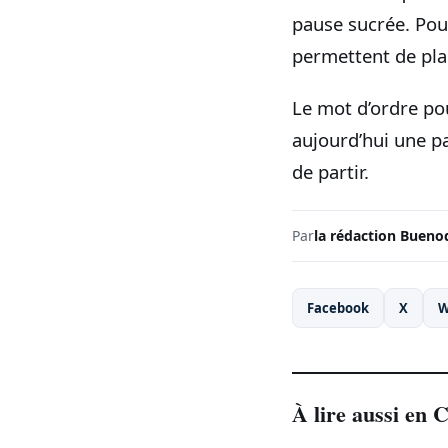
pause sucrée. Pou
permettent de plan
Le mot d’ordre pou
aujourd’hui une pal
de partir.
Par
la rédaction Bueno
Facebook
X
W
À lire aussi en 