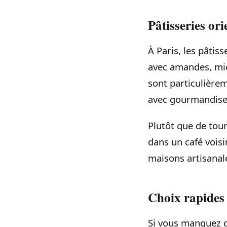
Pâtisseries or
À Paris, les pâti
avec amandes, miel
sont particulière
avec gourmandise
Plutôt que de tou
dans un café voisi
maisons artisanale
Choix rapides 
Si vous manquez d