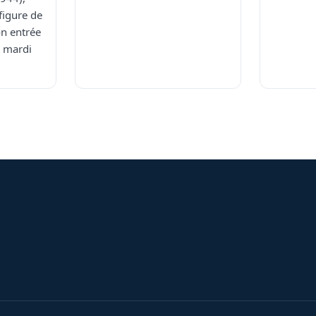
figure de
on entrée
s mardi