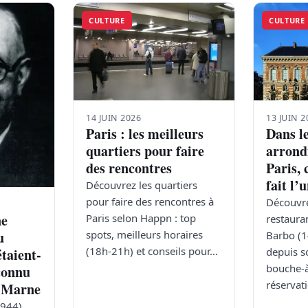
CULTURE
CULTURE
14 JUIN 2026
13 JUIN 2
Paris : les meilleurs
Dans l
quartiers pour faire
arrond
des rencontres
Paris, 
fait l’
Découvrez les quartiers
pour faire des rencontres à
Découvre
ne
Paris selon Happn : top
restaura
spots, meilleurs horaires
u
Barbo (14
(18h-21h) et conseils pour…
depuis s
étaient-
bouche-à
éconnu
réservat
t-Marne
944),