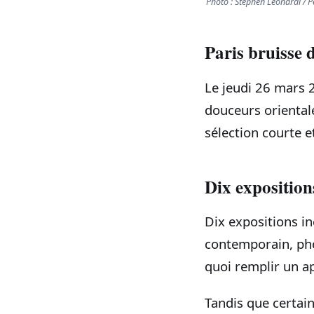
Photo : Stephen Leonardi / P
Paris bruisse 
Le jeudi 26 mars
douceurs orientale
sélection courte et
Dix expositio
Dix expositions i
contemporain, phot
quoi remplir un ap
Tandis que certai