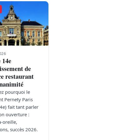
026
e 14e
issement de
ce restaurant
unanimité
z pourquoi le
nt Pernety Paris
e) fait tant parler
on ouverture :
-oreille,
ions, succès 2026.