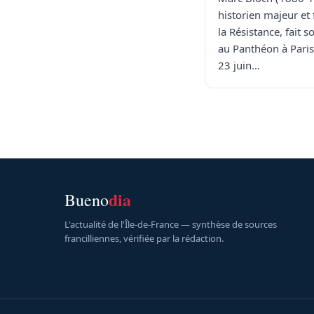
historien majeur et 
la Résistance, fait s
au Panthéon à Pari
23 juin…
dia
Bueno
L'actualité de l'Île-de-France — synthèse de sources
francilliennes, vérifiée par la rédaction.