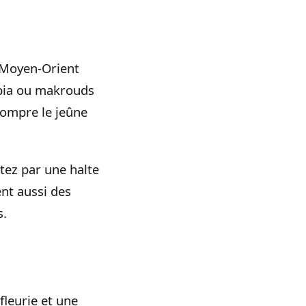
u Moyen‑Orient
abia ou makrouds
rompre le jeûne
tez par une halte
ent aussi des
s.
fleurie et une