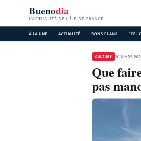
Bueno
dia
L'ACTUALITÉ DE L'ÎLE-DE-FRANCE
À LA UNE
ACTUALITÉ
BONS PLANS
FEEL
20 MARS 202
CULTURE
Que faire
pas man