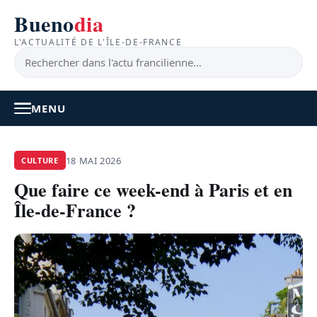
Bueno
dia
L'ACTUALITÉ DE L'ÎLE-DE-FRANCE
MENU
À LA UNE
18 MAI 2026
CULTURE
Que faire ce week-end à Paris et en
ACTUALITÉ
Île-de-France ?
BONS PLANS
FEEL GOOD
FAITS DIVERS