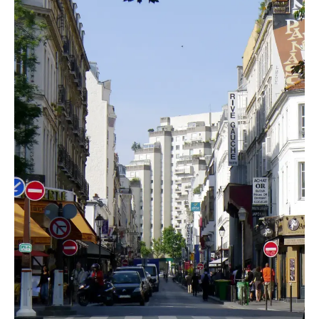
TRANSPORTS
ÉCONOMIE
POLITIQUE
SPORT
CULTURE
SCIENCES & TECH