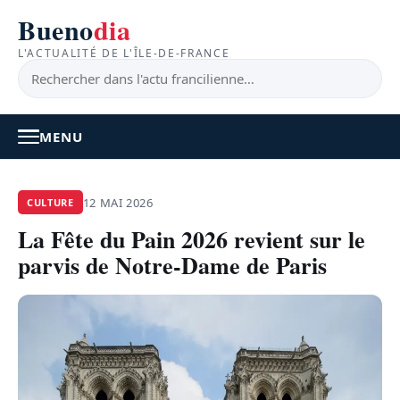
Bueno
dia
L'ACTUALITÉ DE L'ÎLE-DE-FRANCE
MENU
À LA UNE
12 MAI 2026
CULTURE
La Fête du Pain 2026 revient sur le
ACTUALITÉ
parvis de Notre-Dame de Paris
BONS PLANS
FEEL GOOD
FAITS DIVERS