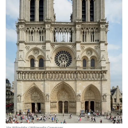
TRANSPORTS
ÉCONOMIE
POLITIQUE
SPORT
CULTURE
SCIENCES & TECH
Via Wikipédia / Wikimedia Commons