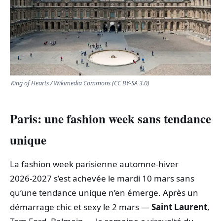
TRANSPORTS
ÉCONOMIE
POLITIQUE
King of Hearts / Wikimedia Commons (CC BY-SA 3.0)
SPORT
Paris: une fashion week sans tendance
CULTURE
unique
SCIENCES & TECH
La fashion week parisienne automne‑hiver
2026‑2027 s’est achevée le mardi 10 mars sans
qu’une tendance unique n’en émerge. Après un
démarrage chic et sexy le 2 mars —
Saint Laurent
,