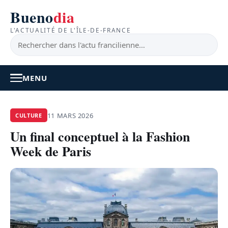
Bueno
dia
L'ACTUALITÉ DE L'ÎLE-DE-FRANCE
MENU
À LA UNE
11 MARS 2026
CULTURE
Un final conceptuel à la Fashion
ACTUALITÉ
Week de Paris
BONS PLANS
FEEL GOOD
FAITS DIVERS