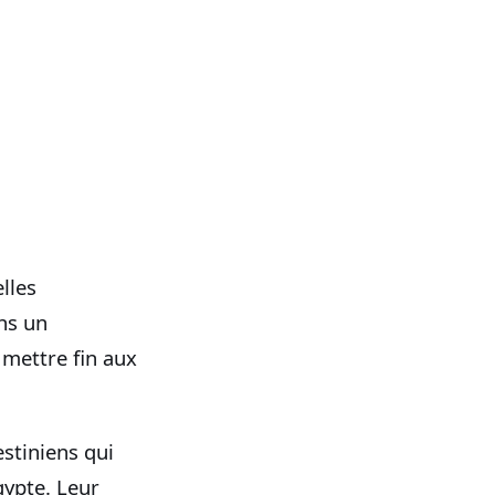
lles
ns un
mettre fin aux
stiniens qui
gypte. Leur