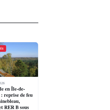
TÉS
026
e en Île-de-
: reprise de feu
ainebleau,
et RER B sous