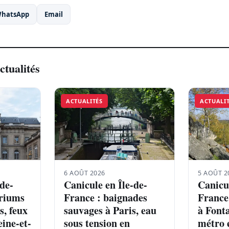
hatsApp
Email
ctualités
ACTUALITÉS
ACTUALI
6 AOÛT 2026
5 AOÛT 2
-de-
Canicule en Île-de-
Canicul
ariums
France : baignades
France 
s, feux
sauvages à Paris, eau
à Font
ine-et-
sous tension en
métro 