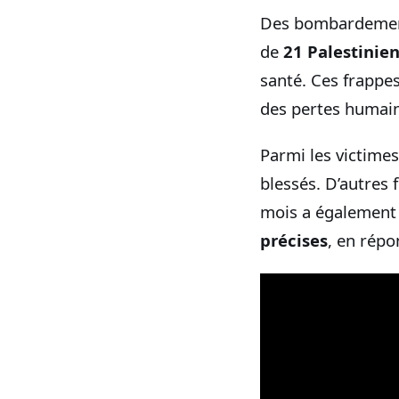
Des bombardeme
de
21 Palestinie
santé. Ces frappe
des pertes humain
Parmi les victimes
blessés. D’autres 
mois a également p
précises
, en répo