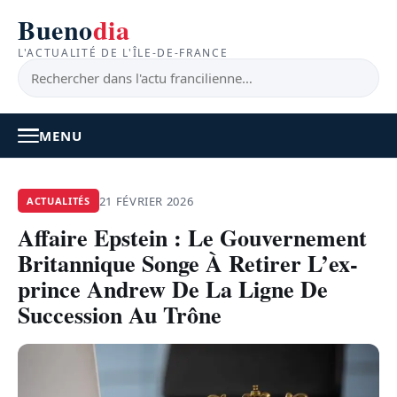
Bueno
dia
L'ACTUALITÉ DE L'ÎLE-DE-FRANCE
MENU
À LA UNE
21 FÉVRIER 2026
ACTUALITÉS
Affaire Epstein : Le Gouvernement
ACTUALITÉ
Britannique Songe À Retirer L’ex-
BONS PLANS
prince Andrew De La Ligne De
Succession Au Trône
FEEL GOOD
FAITS DIVERS