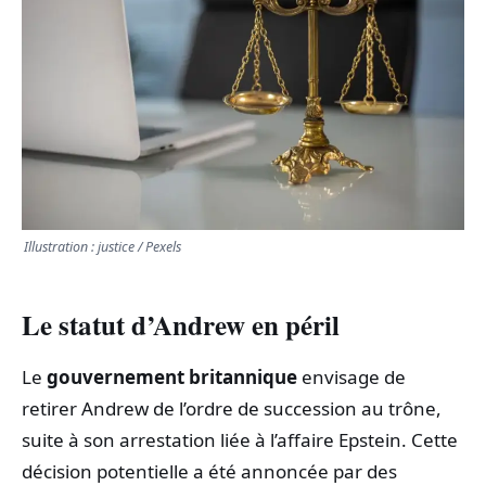
TRANSPORTS
ÉCONOMIE
POLITIQUE
SPORT
Illustration : justice / Pexels
CULTURE
Le statut d’Andrew en péril
SCIENCES & TECH
Le
gouvernement britannique
envisage de
retirer Andrew de l’ordre de succession au trône,
suite à son arrestation liée à l’affaire Epstein. Cette
décision potentielle a été annoncée par des