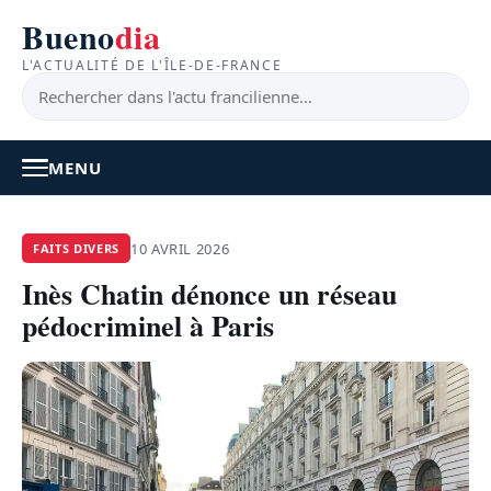
Bueno
dia
L'ACTUALITÉ DE L'ÎLE-DE-FRANCE
MENU
À LA UNE
10 AVRIL 2026
FAITS DIVERS
Inès Chatin dénonce un réseau
ACTUALITÉ
pédocriminel à Paris
BONS PLANS
FEEL GOOD
FAITS DIVERS