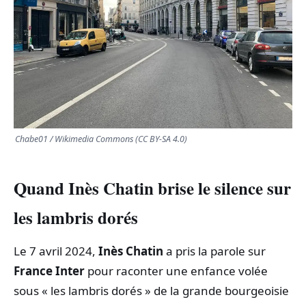
TRANSPORTS
ÉCONOMIE
POLITIQUE
SPORT
Chabe01 / Wikimedia Commons (CC BY-SA 4.0)
CULTURE
Quand Inès Chatin brise le silence sur
SCIENCES & TECH
les lambris dorés
Le 7 avril 2024,
Inès Chatin
a pris la parole sur
France Inter
pour raconter une enfance volée
sous « les lambris dorés » de la grande bourgeoisie