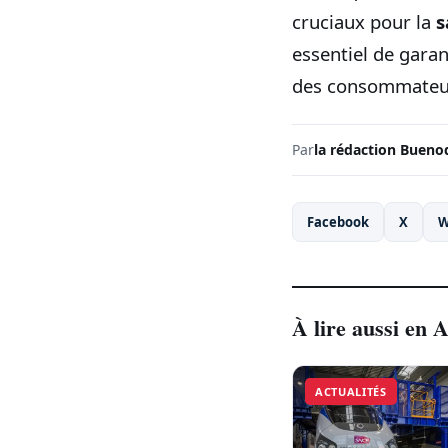
cruciaux pour la
s
essentiel de garan
des consommateurs
Par
la rédaction Bueno
Facebook
X
W
À lire aussi en A
ACTUALITÉS