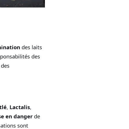
ination
des laits
esponsabilités des
 des
tlé
,
Lactalis
,
se en danger
de
sations sont