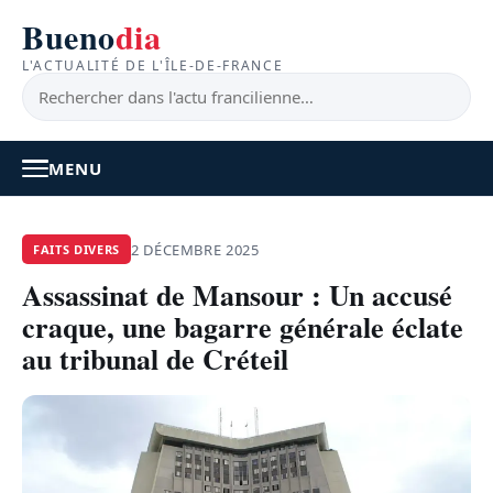
Bueno
dia
L'ACTUALITÉ DE L'ÎLE-DE-FRANCE
MENU
À LA UNE
2 DÉCEMBRE 2025
FAITS DIVERS
Assassinat de Mansour : Un accusé
ACTUALITÉ
craque, une bagarre générale éclate
BONS PLANS
au tribunal de Créteil
FEEL GOOD
FAITS DIVERS