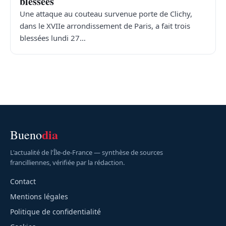
blessées
Une attaque au couteau survenue porte de Clichy,
dans le XVIIe arrondissement de Paris, a fait trois
blessées lundi 27…
dia
Bueno
L'actualité de l'Île-de-France — synthèse de sources
francilliennes, vérifiée par la rédaction.
Contact
Mentions légales
Politique de confidentialité