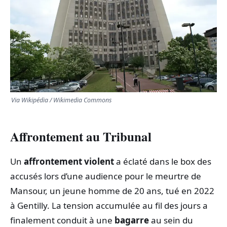
TRANSPORTS
ÉCONOMIE
POLITIQUE
SPORT
Via Wikipédia / Wikimedia Commons
CULTURE
Affrontement au Tribunal
SCIENCES & TECH
Un
affrontement violent
a éclaté dans le box des
accusés lors d’une audience pour le meurtre de
Mansour, un jeune homme de 20 ans, tué en 2022
à Gentilly. La tension accumulée au fil des jours a
finalement conduit à une
bagarre
au sein du