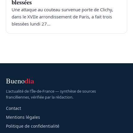
blessées
Une attaque au couteau survenue porte de Clichy,
dans le XVIIe arrondissement de Paris, a fait trois
blessées lundi 27…
dia
Bueno
L'actualité de l'Île-de-France — synthèse de sources
francilliennes, vérifiée par la rédaction.
Contact
Mentions légales
Politique de confidentialité