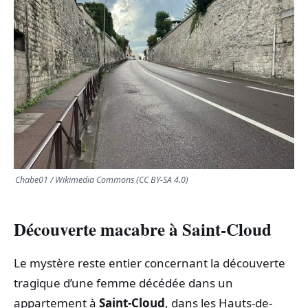
TRANSPORTS
ÉCONOMIE
POLITIQUE
SPORT
CULTURE
Chabe01 / Wikimedia Commons (CC BY-SA 4.0)
SCIENCES & TECH
Découverte macabre à Saint-Cloud
Le mystère reste entier concernant la découverte
tragique d’une femme décédée dans un
appartement à
Saint-Cloud
, dans les Hauts-de-