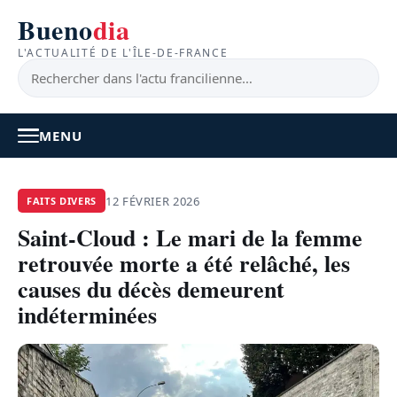
Bueno
dia
L'ACTUALITÉ DE L'ÎLE-DE-FRANCE
MENU
À LA UNE
12 FÉVRIER 2026
FAITS DIVERS
Saint-Cloud : Le mari de la femme
ACTUALITÉ
retrouvée morte a été relâché, les
BONS PLANS
causes du décès demeurent
indéterminées
FEEL GOOD
FAITS DIVERS