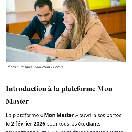
TRANSPORTS
ÉCONOMIE
POLITIQUE
SPORT
Photo : Kampus Production / Pexels
CULTURE
Introduction à la plateforme Mon
SCIENCES & TECH
Master
La plateforme
« Mon Master »
ouvrira ses portes
le
2 février 2026
pour tous les étudiants