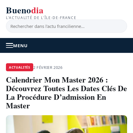
Bueno
dia
L'ACTUALITÉ DE L'ÎLE-DE-FRANCE
MENU
À LA UNE
2 FÉVRIER 2026
ACTUALITÉS
Calendrier Mon Master 2026 :
ACTUALITÉ
Découvrez Toutes Les Dates Clés De
BONS PLANS
La Procédure D’admission En
Master
FEEL GOOD
FAITS DIVERS