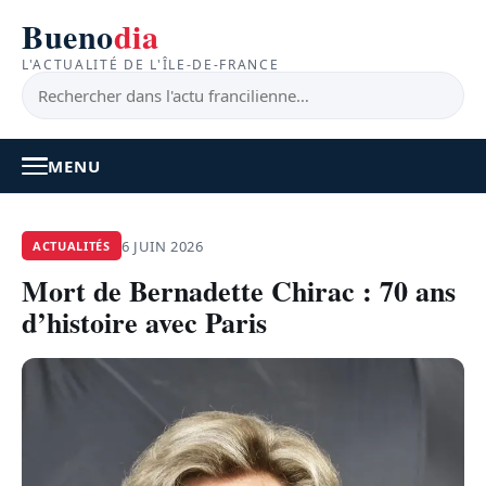
Bueno
dia
L'ACTUALITÉ DE L'ÎLE-DE-FRANCE
MENU
À LA UNE
6 JUIN 2026
ACTUALITÉS
Mort de Bernadette Chirac : 70 ans
ACTUALITÉ
d’histoire avec Paris
BONS PLANS
FEEL GOOD
FAITS DIVERS