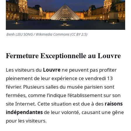
TRANSPORTS
ÉCONOMIE
Benh LIEU SONG / Wikimedia Commons (CC BY 2.5)
POLITIQUE
Fermeture Exceptionnelle au Louvre
SPORT
Les visiteurs du
Louvre
ne peuvent pas profiter
CULTURE
pleinement de leur expérience ce vendredi 13
février. Plusieurs salles du musée parisien sont
SCIENCES & TECH
fermées, comme l’indique l’établissement sur son
site Internet. Cette situation est due à des
raisons
indépendantes
de leur volonté, causant une gêne
pour les visiteurs.