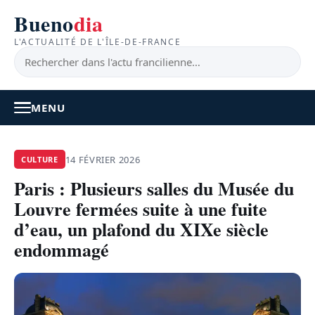
Bueno
dia
L'ACTUALITÉ DE L'ÎLE-DE-FRANCE
MENU
À LA UNE
14 FÉVRIER 2026
CULTURE
Paris : Plusieurs salles du Musée du
ACTUALITÉ
Louvre fermées suite à une fuite
BONS PLANS
d’eau, un plafond du XIXe siècle
endommagé
FEEL GOOD
FAITS DIVERS