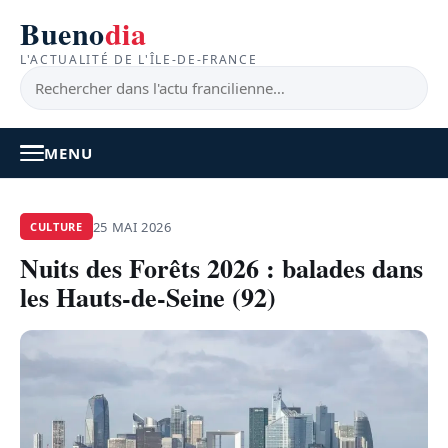
Bueno
dia
L'ACTUALITÉ DE L'ÎLE-DE-FRANCE
MENU
À LA UNE
25 MAI 2026
CULTURE
Nuits des Forêts 2026 : balades dans
ACTUALITÉ
les Hauts-de-Seine (92)
BONS PLANS
FEEL GOOD
FAITS DIVERS