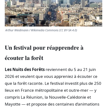
TRANSPORTS
ÉCONOMIE
Arthur Weidmann / Wikimedia Commons (CC BY-SA 4.0)
POLITIQUE
Un festival pour réapprendre à
SPORT
écouter la forêt
CULTURE
Les Nuits des Forêts
reviennent du 5 au 21 juin
SCIENCES & TECH
2026 et veulent que vous appreniez à écouter ce
que la forêt raconte. Le festival investit plus de 250
lieux en France métropolitaine et outre‑mer — y
compris La Réunion, la Nouvelle‑Calédonie et
Mayotte — et propose des centaines d’animations