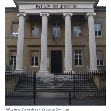
TRANSPORTS
ÉCONOMIE
POLITIQUE
SPORT
CULTURE
SCIENCES & TECH
Palais de justice de Brive / Wikimedia Commons