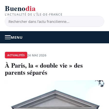
Bueno
dia
L'ACTUALITÉ DE L'ÎLE-DE-FRANCE
MENU
À LA UNE
24 MAI 2026
ACTUALITÉS
À Paris, la « double vie » des
ACTUALITÉ
parents séparés
BONS PLANS
FEEL GOOD
FAITS DIVERS