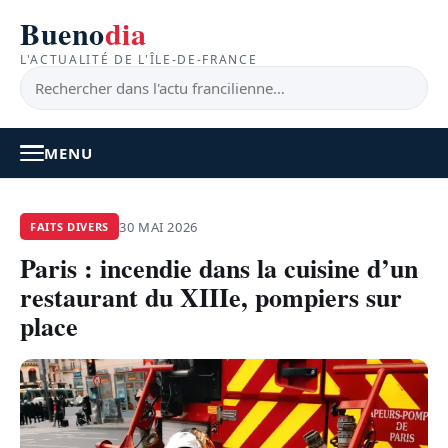
Bueno
dia
L'ACTUALITÉ DE L'ÎLE-DE-FRANCE
MENU
À LA UNE
30 MAI 2026
FAITS DIVERS
Paris : incendie dans la cuisine d’un
ACTUALITÉ
restaurant du XIIIe, pompiers sur
BONS PLANS
place
FEEL GOOD
FAITS DIVERS