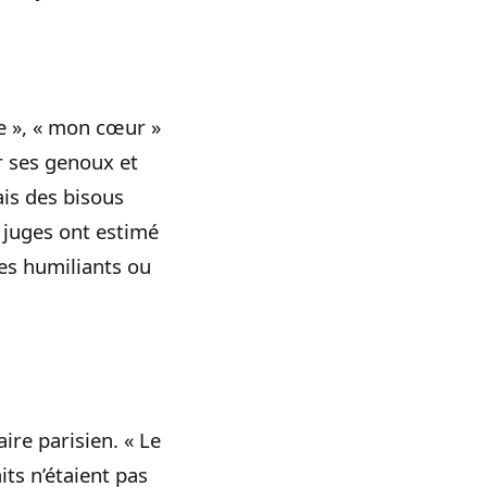
le », « mon cœur »
ur ses genoux et
rais des bisous
s juges ont estimé
es humiliants ou
ire parisien. « Le
its n’étaient pas