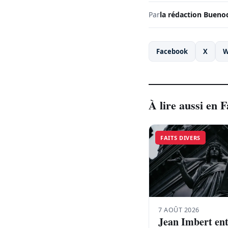
Par
la rédaction Bueno
Facebook
X
W
À lire aussi en F
FAITS DIVERS
7 AOÛT 2026
Jean Imbert en