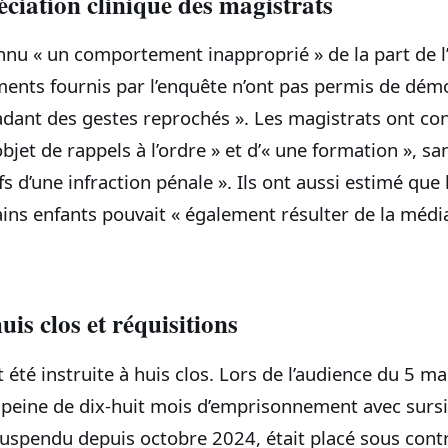
éciation clinique des magistrats
onnu « un comportement inapproprié » de la part de l
ments fournis par l’enquête n’ont pas permis de dém
adant des gestes reprochés ». Les magistrats ont con
’objet de rappels à l’ordre » et d’« une formation », s
fs d’une infraction pénale ». Ils ont aussi estimé que 
ins enfants pouvait « également résulter de la média
uis clos et réquisitions
 été instruite à huis clos. Lors de l’audience du 5 ma
 peine de dix‑huit mois d’emprisonnement avec sursis
uspendu depuis octobre 2024, était placé sous contrô