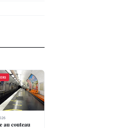
VERS
026
e au couteau