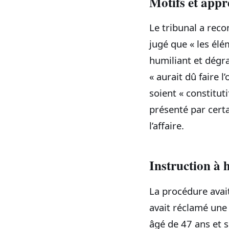
Motifs et appr
Le tribunal a rec
jugé que « les élé
humiliant et dégr
« aurait dû faire l
soient « constituti
présenté par certa
l’affaire.
Instruction à h
La procédure avait
avait réclamé une
âgé de 47 ans et s