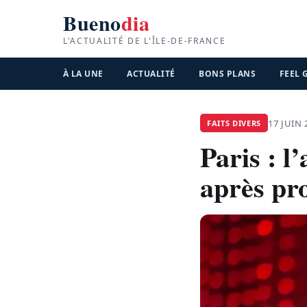
Bueno
dia
L'ACTUALITÉ DE L'ÎLE-DE-FRANCE
À LA UNE
ACTUALITÉ
BONS PLANS
FEEL
17 JUIN 
FAITS DIVERS
Paris : l
après pro