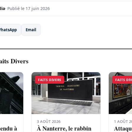
dia
· Publié le 17 juin 2026
hatsApp
Email
aits Divers
FAITS DIVERS
FAITS DI
3 AOÛT 2026
1 AOÛT 2
tendu à
À Nanterre, le rabbin
Attaqu