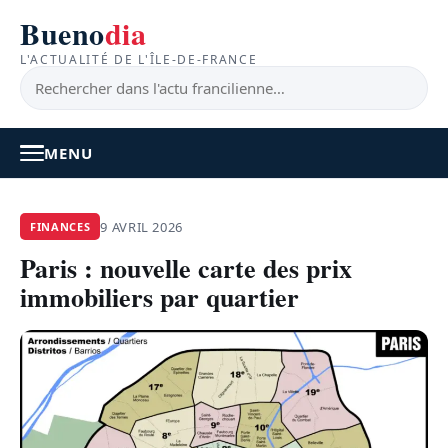
Bueno
dia
L'ACTUALITÉ DE L'ÎLE-DE-FRANCE
MENU
À LA UNE
9 AVRIL 2026
FINANCES
Paris : nouvelle carte des prix
ACTUALITÉ
immobiliers par quartier
BONS PLANS
FEEL GOOD
FAITS DIVERS