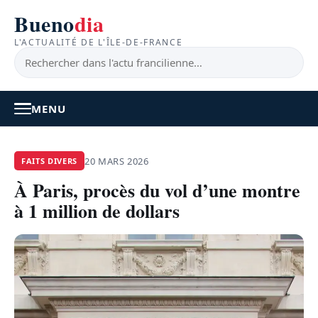
Bueno
dia
L'ACTUALITÉ DE L'ÎLE-DE-FRANCE
MENU
À LA UNE
20 MARS 2026
FAITS DIVERS
À Paris, procès du vol d’une montre
ACTUALITÉ
à 1 million de dollars
BONS PLANS
FEEL GOOD
FAITS DIVERS