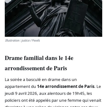
TRANSPORTS
ÉCONOMIE
POLITIQUE
Illustration : justice / Pexels
SPORT
Drame familial dans le 14e
CULTURE
arrondissement de Paris
SCIENCES & TECH
La soirée a basculé en drame dans un
appartement du
14e arrondissement de Paris
. Le
jeudi 9 avril 2026, aux alentours de 19h45, les
policiers ont été appelés par une femme qui venait