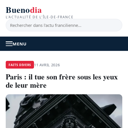
Bueno
dia
L'ACTUALITÉ DE L'ÎLE-DE-FRANCE
MENU
À LA UNE
11 AVRIL 2026
FAITS DIVERS
Paris : il tue son frère sous les yeux
ACTUALITÉ
de leur mère
BONS PLANS
FEEL GOOD
FAITS DIVERS